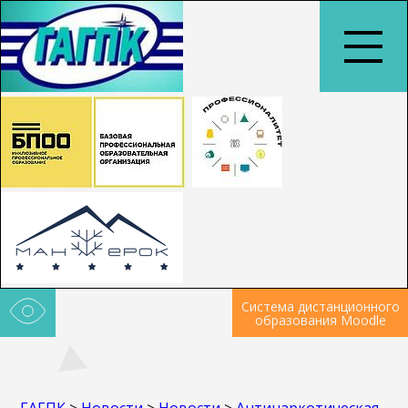
Система дистанционного
образования Moodle