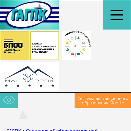
Система дистанционного
образования Moodle