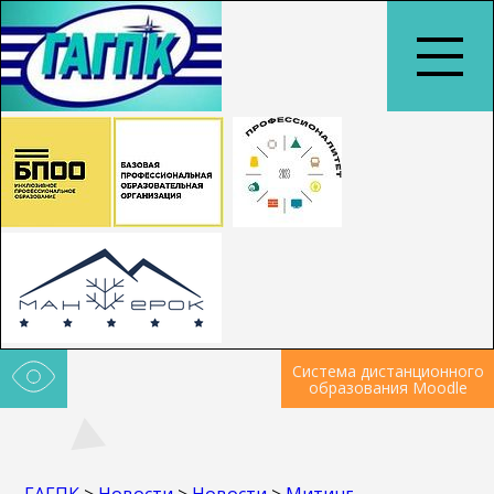
Система дистанционного
образования Moodle