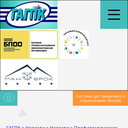
Система дистанционного
образования Moodle