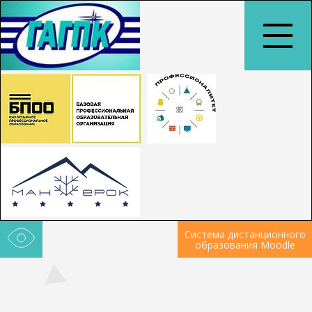
Система дистанционного
образования Moodle