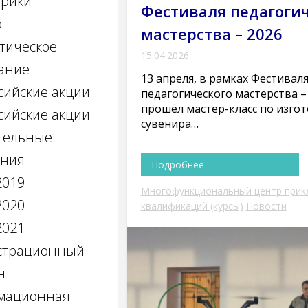
брики
Фестиваля педагогич
-
мастерства – 2026
тическое
15.04.2026
ание
13 апреля, в рамках Фестивал
сийские акции
педагогического мастерства – 
прошёл мастер-класс по изго
сийские акции
сувенира…
тельные
ания
Подробнее
2019
Многофункциональный центр прик
2020
квалификаций (курсы)
Новости
2021
страционный
н
мационная