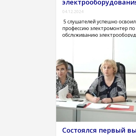
электрооборудовани
04.12.2024
5 слушателей успешно освоил
профессию электромонтер по
обслуживанию электрооборуд
курсах…
Подробнее
Многофункциональный центр прик
квалификаций (курсы)
Новости
Сод
занятости
Состоялся первый вы