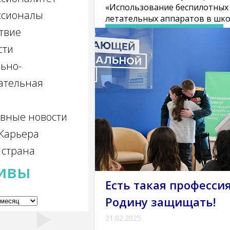
«Использование беспилотных
ссионалы
летательных аппаратов в шк
твие
Подробнее
сти
Многофункциональный центр прик
ьно-
квалификаций (курсы)
Национальны
Новости
Содействие занятости
ательная
вные новости
Карьера
 страна
ивы
Есть такая професси
Родину защищать!
21.02.2025