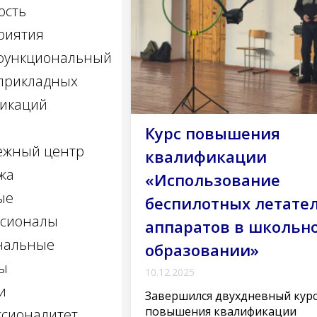
ость
риятия
функциональный
прикладных
икаций
Курс повышения
ежный центр
квалификации
жа
«Использование
ые
беспилотных летате
ссионалы
аппаратов в школьн
нальные
образовании»
ы
10.12.2025
и
Завершился двухдневный кур
повышения квалификации
сионалитет