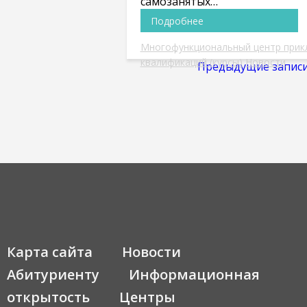
самозанятых…
Подробнее
Многофункциональный центр прик
квалификаций (курсы)
Новости
Навигация
Предыдущие запис
по
записям
Карта сайта
Новости
Абитуриенту
Информационная
открытость
Центры