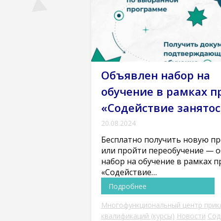
Объявлен набор на
обучение в рамках п
«Содействие занятос
20.08.2024
Бесплатно получить новую п
или пройти переобучение — 
набор на обучение в рамках п
«Содействие…
Подробнее
Многофункциональный центр прик
квалификаций (курсы)
Новости
Сод