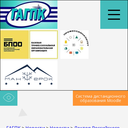
Система дистанционного
образования Moodle