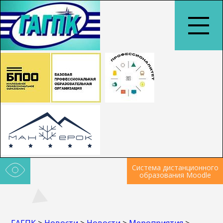
Система дистанционного
образования Moodle