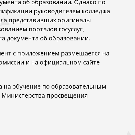
умента об образовании. Однако по
алификации руководителем колледжа
исла представивших оригиналы
зованием порталов госуслуг,
та документа об образовании.
мент с приложением размещается на
омиссии и на официальном сайте
а на обучение по образовательным
м Министерства просвещения