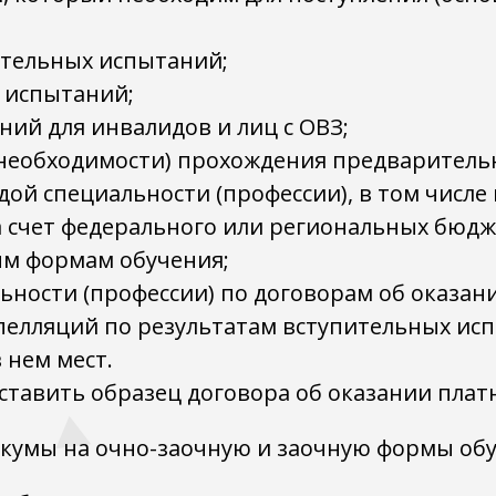
ительных испытаний;
 испытаний;
ий для инвалидов и лиц с ОВЗ;
и необходимости) прохождения предваритель
ждой специальности (профессии), в том числ
а счет федерального или региональных бюдж
ным формам обучения;
льности (профессии) по договорам об оказан
пелляций по результатам вступительных ис
 нем мест.
тавить образец договора об оказании платн
кумы на очно-заочную и заочную формы обу