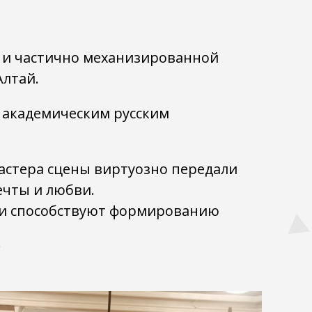
й и частично механизированной
Алтай.
м академическим русским
астера сцены виртуозно передали
ечты и любви.
т и способствуют формированию