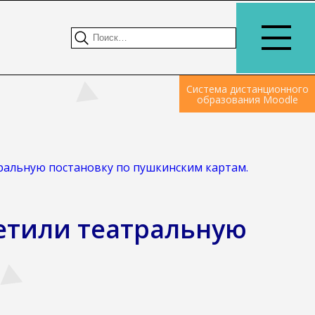
Система дистанционного
образования Moodle
ральную постановку по пушкинским картам.
етили театральную