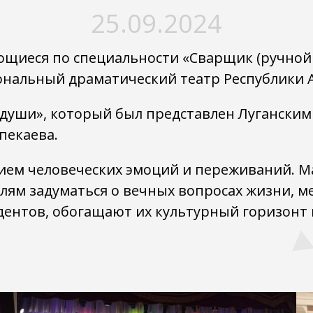
25.09.2024
ающиеся по специальности «Сварщик (ручно
иональный драматический театр Республики 
 души», который был представлен Лугански
пекаева.
нием человеческих эмоций и переживаний. М
елям задуматься о вечных вопросах жизни, м
удентов, обогащают их культурный горизон