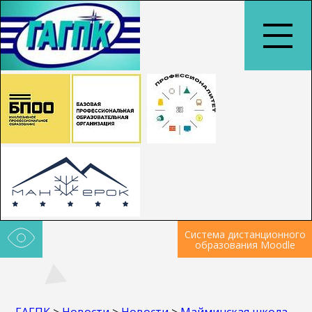
Система дистанционного
образования Moodle