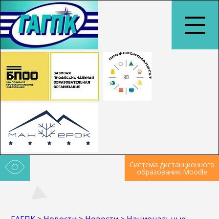
Система дистанционного
образования Moodle