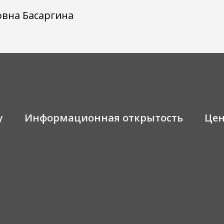
овна Басаргина
у
Информационная открытость
Це