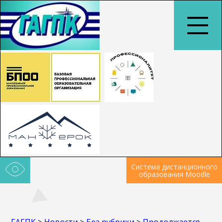
Система дистанционного
образования Moodle