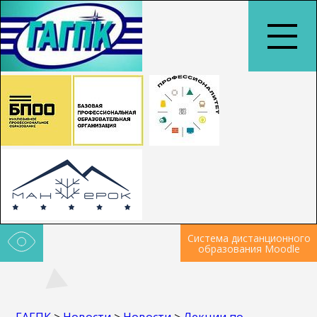
Система дистанционного
образования Moodle