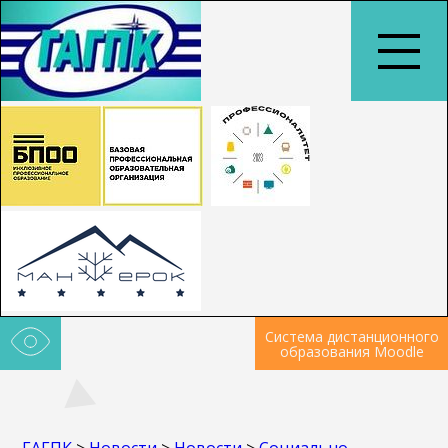
Система дистанционного
образования Moodle