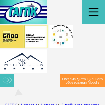
Система дистанционного
образования Moodle