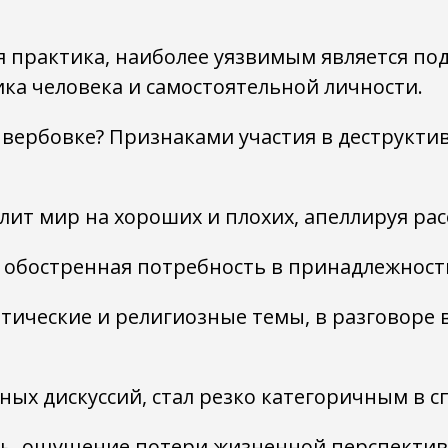
я практика, наиболее уязвимым является по
хика человека и самостоятельной личности.
я вербовке? Признаками участия в деструкт
елит мир на хороших и плохих, апеллируя р
 обостренная потребность в принадлежности
тические и религиозные темы, в рaзговоре 
ых дискуссий, стал резко категоричным в с
ь, ощущение потери жизненной перспектив