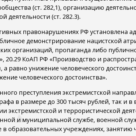
ообщества (ст. 282,1), организацию деятельн
й деятельности (ст. 282.3).
ативных правонарушениях РФ установлена а
публичное демонстрирование нацистской атр
ских организаций, пропаганда либо публич
 20.29 КоАП РФ «Производство и распростр
а равно унижение человеческого достоинств
жение человеческого достоинства».
нного преступления экстремистской направл
афа в размере до 300 тысяч рублей, так и в
ии экстремистской и террористической дея
енной и муниципальной службе, военной служ
е в образовательных учреждениях, занятию 