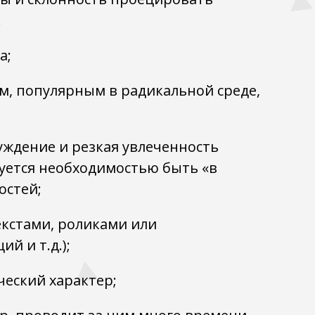
а;
м, популярным в радикальной среде,
ждение и резкaя увлеченность
ется необходимостью быть «в
остей;
екстами, роликами или
й и т.д.);
ческий характер;