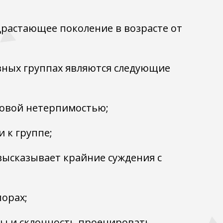
драстающее поколение в возрасте от
ивных группах являются следующие
асовой нетерпимостью;
 к группе;
высказывает крайние суждения с
порах;
ы и склонность проецировать