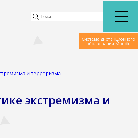
Система дистанционного
образования Moodle
стремизма и терроризма
ике экстремизма и