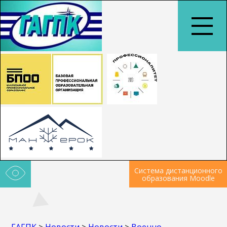
Система дистанционного
образования Moodle