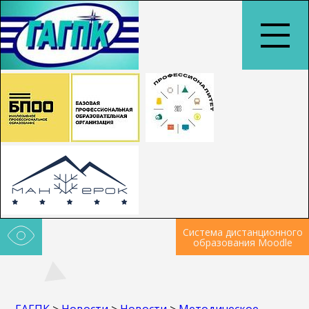
Система дистанционного
образования Moodle