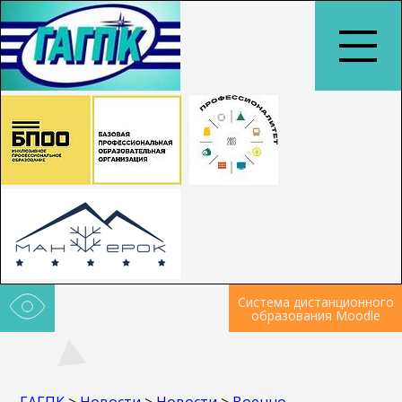
Система дистанционного
образования Moodle