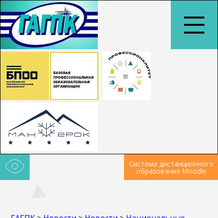
Система дистанционного
образования Moodle