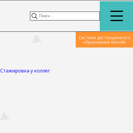
Система дистанционного
образования Moodle
>
Стажировка у коллег