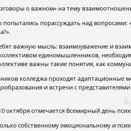
зговоры о важном» на тему взаимоотношени
 попытались порассуждать над вопросами: «Ч
а?».
ребят важную мысль: взаимоуважение и вза
 коллективом единомышленников, необходим
оллективе важны такие понятия, как коммун
рсников колледжа проходят адаптационные м
ообразования и встречи с представителями
 10 октября отмечается Всемирный день псих
олько собственному эмоциональному и псих