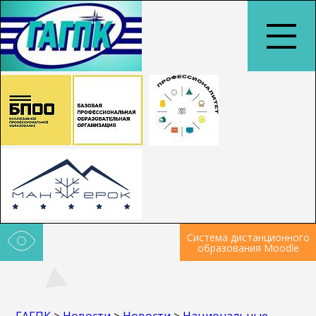
Система дистанционного
образования Moodle