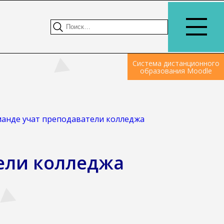
Система дистанционного
образования Moodle
манде учат преподаватели колледжа
тели колледжа