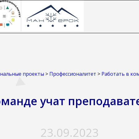
нальные проекты
>
Профессионалитет
>
Работать в ко
оманде учат преподава
23.09.2023