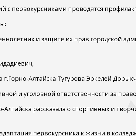
й с первокурсниками проводятся профилакт
ы:
еннолетних и защите их прав городской ад
идадиевич,
 г.Горно-Алтайска Тугурова Эркелей Дорык
вной и уголовной ответственности за прав
лтайска рассказала о спортивных и творчес
 адаптация первокурсника к жизни в колледже