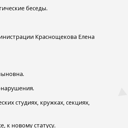
ические беседы.
министрации Краснощекова Елена
чыновна.
онарушения.
ких студиях, кружках, секциях,
, к новому статусу.