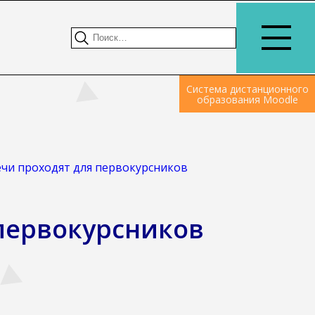
Система дистанционного
образования Moodle
чи проходят для первокурсников
первокурсников