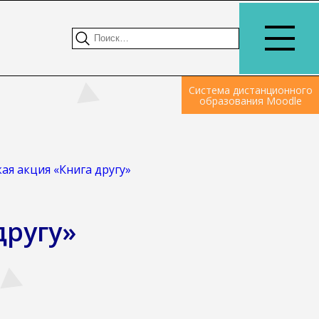
Система дистанционного
образования Moodle
ая акция «Книга другу»
другу»