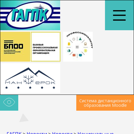
Система дистанционного
образования Moodle