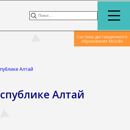
Система дистанционного
образования Moodle
публике Алтай
спублике Алтай