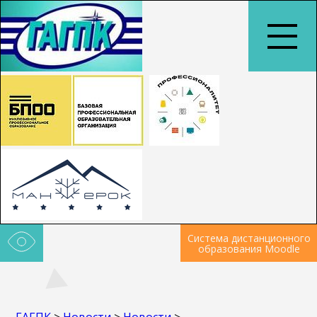
Система дистанционного
образования Moodle