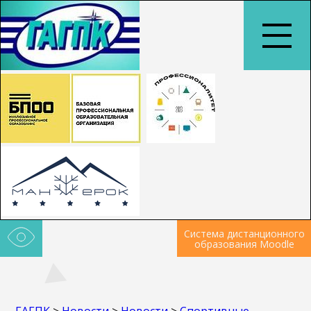
Система дистанционного
образования Moodle