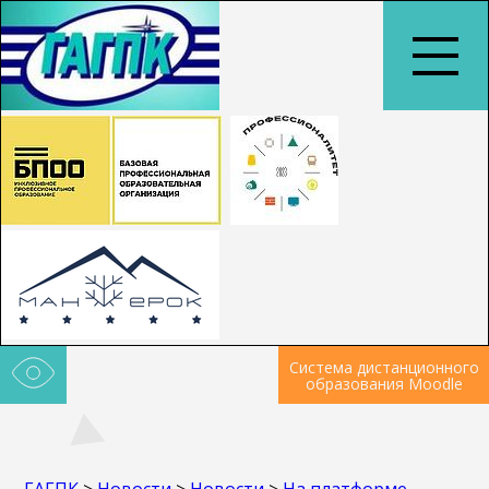
Система дистанционного
образования Moodle