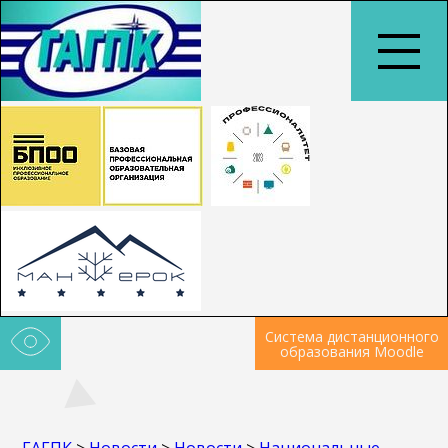
Система дистанционного
образования Moodle