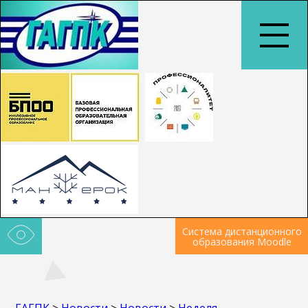
Система дистанционного
образования Moodle