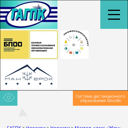
Система дистанционного
образования Moodle