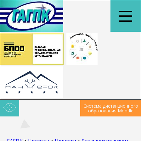
Система дистанционного
образования Moodle