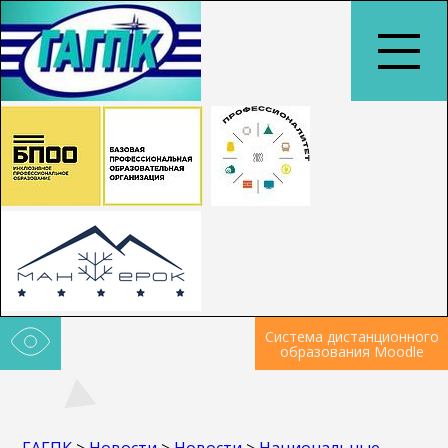
Система дистанционного
образования Moodle