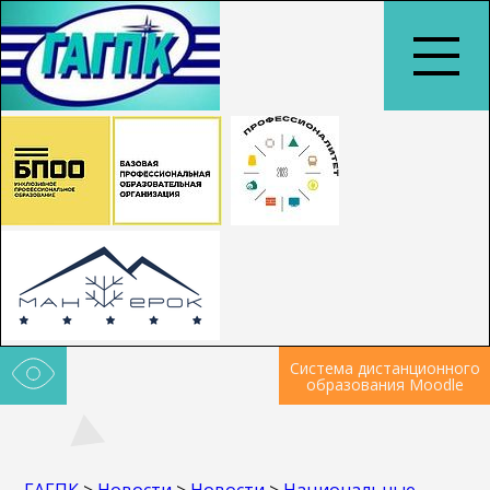
Система дистанционного
образования Moodle