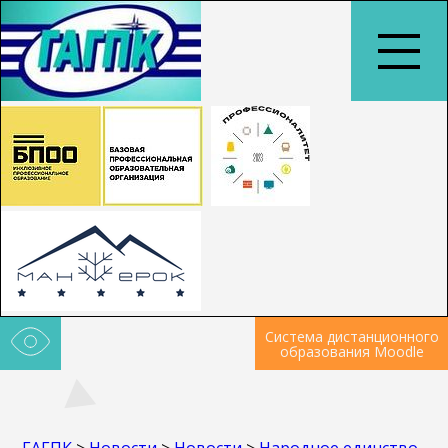
Система дистанционного
образования Moodle