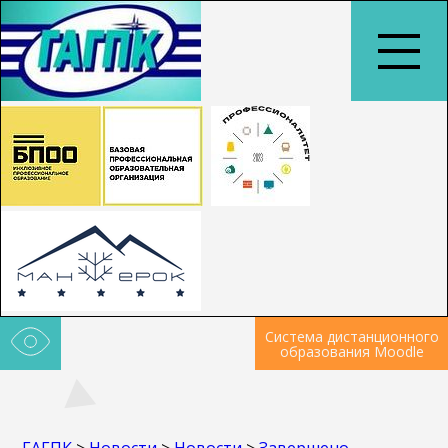
Система дистанционного
образования Moodle