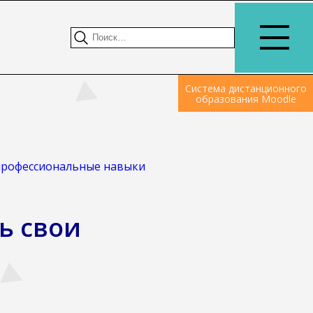
Система дистанционного
образования Moodle
 профессиональные навыки
ь свои