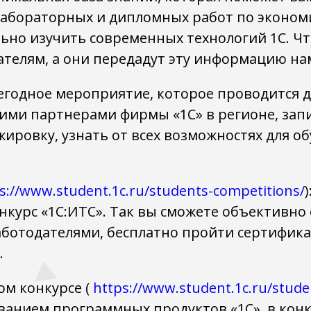
 лабораторных и дипломных работ по эконом
льно изучить современных технологий 1С. Ч
вателям, а они передадут эту информацию на
егодное мероприятие, которое проводится дл
ими партнерами фирмы «1С» в регионе, зап
ировку, узнать от всех возможностях для об
s://www.student.1c.ru/students-competitions/
Конкурс «1С:ИТС». Так вы сможете объективно
ботодателями, бесплатно пройти сертифика
.
м конкурсе (
https://www.student.1c.ru/stude
ванием программных продуктов «1С», в кон