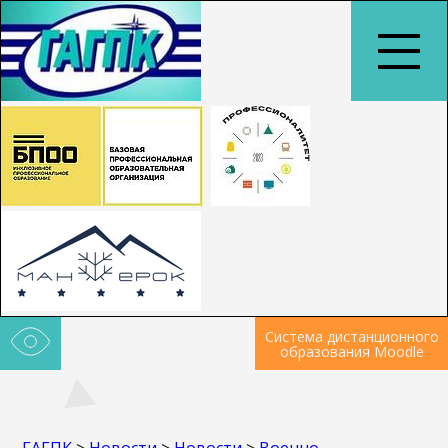
Система дистанционного
образования Moodle