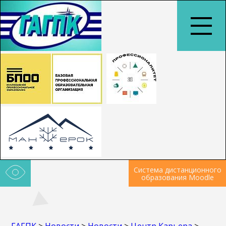
Система дистанционного
образования Moodle