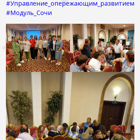
#Управление_опережающим_развитием
#Модуль_Сочи