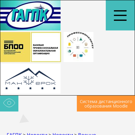
Система дистанционного
образования Moodle