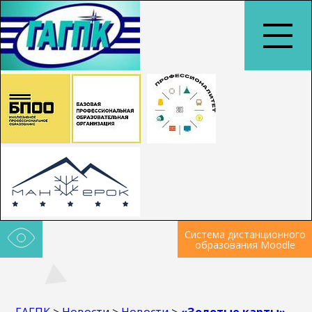
Система дистанционного
образования Moodle