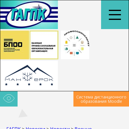
Система дистанционного
образования Moodle