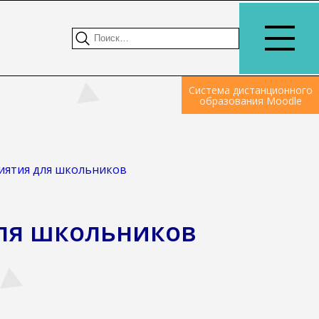
Система дистанционного
образования Moodle
ятия для школьников
ля школьников