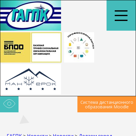
Система дистанционного
образования Moodle