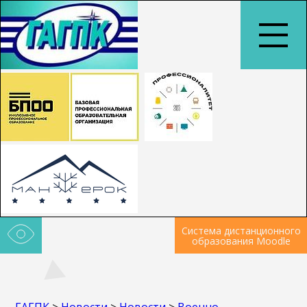
Система дистанционного
образования Moodle