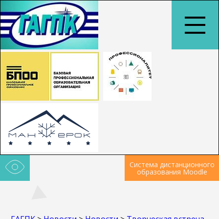
Система дистанционного
образования Moodle